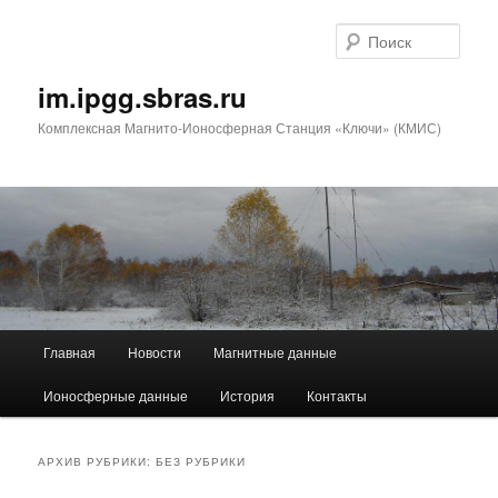
Поис
im.ipgg.sbras.ru
Комплексная Магнито-Ионосферная Станция «Ключи» (КМИС)
Главное
Главная
Новости
Магнитные данные
Перейти
Перейти
меню
Ионосферные данные
История
Контакты
к
к
основному
дополнительному
АРХИВ РУБРИКИ:
БЕЗ РУБРИКИ
содержимому
содержимому